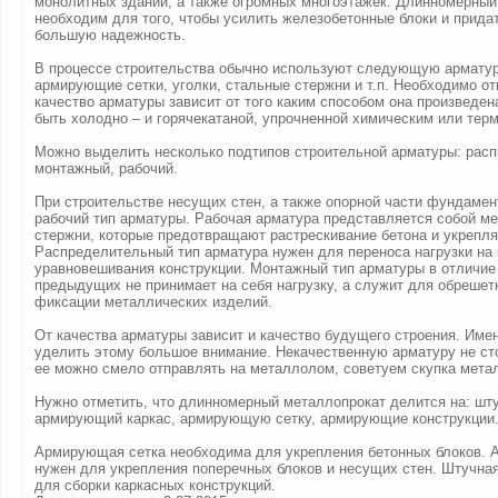
монолитных зданий, а также огромных многоэтажек. Длинномерный
необходим для того, чтобы усилить железобетонные блоки и прида
большую надежность.
В процессе строительства обычно используют следующую арматур
армирующие сетки, уголки, стальные стержни и т.п. Необходимо от
качество арматуры зависит от того каким способом она произведе
быть холодно – и горячекатаной, упрочненной химическим или тер
Можно выделить несколько подтипов строительной арматуры: рас
монтажный, рабочий.
При строительстве несущих стен, а также опорной части фундаме
рабочий тип арматуры. Рабочая арматура представляется собой м
стержни, которые предотвращают растрескивание бетона и укрепля
Распределительный тип арматура нужен для переноса нагрузки на 
уравновешивания конструкции. Монтажный тип арматуры в отличие
предыдущих не принимает на себя нагрузку, а служит для обрешет
фиксации металлических изделий.
От качества арматуры зависит и качество будущего строения. Име
уделить этому большое внимание. Некачественную арматуру не ст
ее можно смело отправлять на металлолом, советуем скупка мета
Нужно отметить, что длинномерный металлопрокат делится на: шт
армирующий каркас, армирующую сетку, армирующие конструкции
Армирующая сетка необходима для укрепления бетонных блоков. 
нужен для укрепления поперечных блоков и несущих стен. Штучна
для сборки каркасных конструкций.