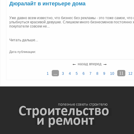
Дюралайт в интерьере дома
Уже давно всем известно, что бизнес без рекламы - это тоже самое, что 
улыбнуться красивой девушке. Слишком много бизнесменов постоянно ж
покупатели совсем не...
Читать дальше...
Дата публикации:
←
→
назад
вперед
...
11
1
3
4
5
6
7
8
9
10
12