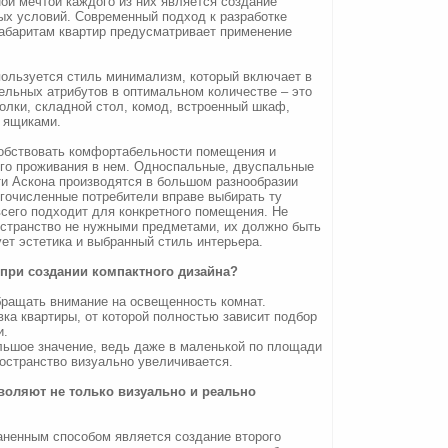
ной мечтой каждого из них является создание
х условий. Современный подход к разработке
габаритам квартир предусматривает применение
пользуется стиль минимализм, который включает в
ельных атрибутов в оптимальном количестве – это
полки, складной стол, комод, встроенный шкаф,
 ящиками.
обствовать комфортабельности помещения и
ого проживания в нем. Односпальные, двуспальные
ти Аскона производятся в большом разнообразии
гочисленные потребители вправе выбирать ту
сего подходит для конкретного помещения. Не
остранство не нужными предметами, их должно быть
ует эстетика и выбранный стиль интерьера.
 при создании компактного дизайна?
бращать внимание на освещенность комнат.
ка квартиры, от которой полностью зависит подбор
и.
льшое значение, ведь даже в маленькой по площади
остранство визуально увеличивается.
оляют не только визуально и реально
ненным способом является создание второго