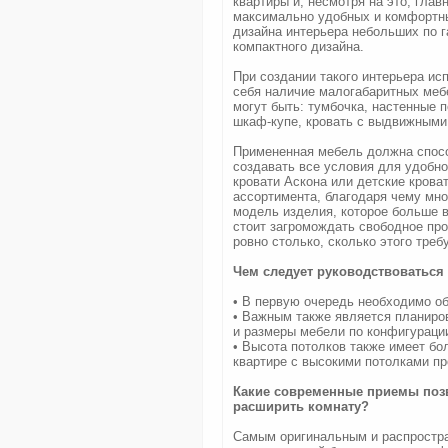
квартиры и, несмотря на это, глав
максимально удобных и комфортны
дизайна интерьера небольших по 
компактного дизайна.
При создании такого интерьера ис
себя наличие малогабаритных меб
могут быть: тумбочка, настенные 
шкаф-купе, кровать с выдвижными
Примененная мебель должна спос
создавать все условия для удобн
кровати Аскона или детские крова
ассортимента, благодаря чему мно
модель изделия, которое больше в
стоит загромождать свободное пр
ровно столько, сколько этого треб
Чем следует руководствоваться
• В первую очередь необходимо о
• Важным также является планиров
и размеры мебели по конфигураци
• Высота потолков также имеет бо
квартире с высокими потолками пр
Какие современные приемы позв
расширить комнату?
Самым оригинальным и распростра