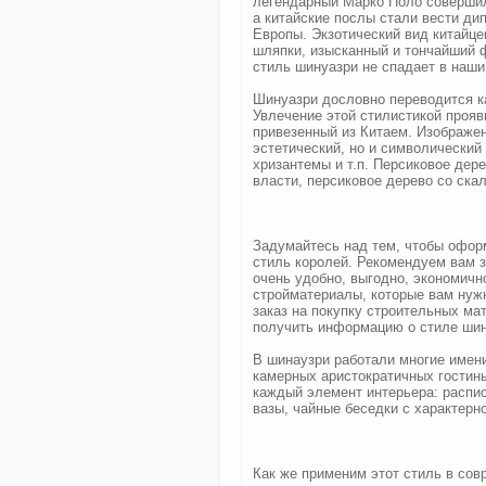
легендарный Марко Поло совершил
а китайские послы стали вести д
Европы. Экзотический вид китайце
шляпки, изысканный и тончайший 
стиль шинуазри не спадает в наши
Шинуазри дословно переводится к
Увлечение этой стилистикой прояв
привезенный из Китаем. Изображен
эстетический, но и символический
хризантемы и т.п. Персиковое дере
власти, персиковое дерево со ска
Задумайтесь над тем, чтобы оформ
стиль королей. Рекомендуем вам за
очень удобно, выгодно, экономичн
стройматериалы, которые вам нужн
заказ на покупку строительных ма
получить информацию о стиле шин
В шинаузри работали многие имен
камерных аристократичных гостины
каждый элемент интерьера: распи
вазы, чайные беседки с характерн
Как же применим этот стиль в сов