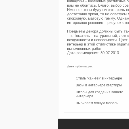
шинаузри – шелковые расписные об
вам не обойтись. Благо, выбор со
Именно стены будут играть роль п
достаточно яркая, то не советуем 
спокойную, матовую гамму. Однак
интересное решение – рисунок сте
Предметы декора должны быть так 
т.п. Текстиль – натуральный, лет
воздушности и невесомости. Цвет 
интерьер в этой стилистике обрат
выполненных работ.
Дата размещения: 30.07.2013
Дата публикации:
Стиль "хай-тек" в интерьере
Вазы в интерьере квартиры
Шторы для создания вашего
интерьера
Выбираем мягкую мебель