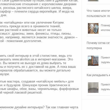
 свои удивительные путешествия в Древний Китай,
ипломатические отношения с королевскими дворами
в, роскошь расписного китайского шелка, веера,
Что такое ипоте
фарфор – пленили сердца европейцев. И мода на
 дни.
пользоваться: п
ак «китайщина» или как увлечение Китаем.
Планир
илось прежде всего в орнаменте тканей,
ие растений и животных несет не только
ипотеке
 смысл: драконы, змеи, фениксы, птицы, пионы,
во, например, является знаком знатности, дракон –
лой - пожелание долголетия.
Почему сетка се
популярна
ить свой интерьер в этой стилистике, ведь это
Привет
казать www.akvilon.ua в интернет-магазине. Это
задумы
о. Вы можете не выходя из дома выбрать те
ы и получить их с доставкой на дом. А пока ваша
териалов обрабатывается, вы можете детально
аузри.
Как укладывать
итые мастера, создавая «китайскую мебель» для
Привет
х и будуаров. Шинуазри проник практически в
сные шкафы, обои, вазы, чернильницы, фарфоровые
задумы
ой черной лаковой решеткой.
ременном дизайне интерьера? Так как главная черта