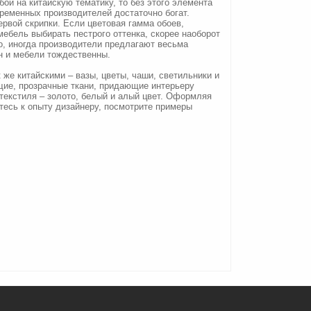
ои на китайскую тематику, то без этого элемента
временных производителей достаточно богат.
ервой скрипки. Если цветовая гамма обоев,
мебель выбирать пестрого оттенка, скорее наоборот
о, иногда производители предлагают весьма
н и мебели тождественны.
же китайскими – вазы, цветы, чаши, светильники и
ящие, прозрачные ткани, придающие интерьеру
текстиля – золото, белый и алый цвет. Оформляя
итесь к опыту дизайнеру, посмотрите примеры