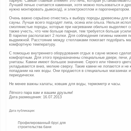
парную. Самый главный элемент это печь, которая устанавливаетс
Лучшей печью считается каменная, хотя можно пользоваться и дро
нужно монтировать дымоход), и электрокотлом и парогенератором.
Очень важно серьёзно отнестись к выбору породы древесины для 
сауны. Лучше всего подходят липа, осина или ольха. Нельзя испо
смолянистые породы, которые при нагревании обильно выделяют с
также учесть, что чем больше парная, тем требуется больше усили
В парилке располагают 2 полки. Для соблюдения гигиены нижняя п
выдвижной. Расстояние между стеллажами помогает подобрать м
комфортную температуру.
С помощью внутреннего оборудования отдых в сауне можно сдела
комфортным. Для этого предназначены специальные двери, печи, 
унитазы. Камни имеют большое значение. Серого или тёмного цвет
укладываются вниз, мелкие сверху. Такие камни не лопаются и не 
попадании на них воды. Они продаются в специальных магазинах и
периодически.
Не менее важны халаты, ковшик для воды, термометр и часы.
Лёгкого пара вам и вашим друзьям!
Дата размещения: 16.07.2013
Дата публикации:
Профилированный брус для
строительства бани