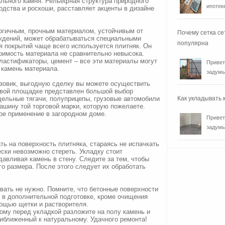
ального камня. Рельефная структура природного
ипотеке
одства и роскоши, расставляет акценты в дизайне
огичным, прочным материалом, устойчивым от
Почему сетка се
ждений, может обрабатываться специальными
популярна
 покрытий чаще всего используется плитняк. Он
тоимость материала не сравнительно невысока.
пластификаторы, цемент – все эти материалы могут
Привет
 камень материала.
задумы
узовик, выгодную сделку вы можете осуществить
рговой площадке представлен большой выбор
дельные тягачи, полуприцепы, грузовые автомобили
Как укладывать
машину той торговой марки, которую пожелаете.
ое применение в загородном доме.
Привет
задумы
ь на поверхность плитняка, стараясь не испачкать
ески невозможно стереть. Укладку стоит
давливая камень в стену. Следите за тем, чтобы
о размера. После этого следует их обработать
вать не нужно. Помните, что бетонные поверхности
 в дополнительной подготовке, кроме очищения
мощью щетки и растворителя.
ому перед укладкой разложите на полу камень и
иближенный к натуральному. Удачного ремонта!