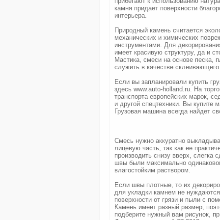
прибегают к использованию натур
камня придает поверхности благор
интерьера.
Природный камень считается экол
механических и химических повре
инструментами. Для декорирования
имеет красивую структуру, да и с
Мастика, смеси на основе песка, 
служить в качестве склеивающего
Если вы запланировали купить гр
здесь www.auto-holland.ru. На то
транспорта европейских марок, се
и другой спецтехники. Вы купите 
Грузовая машина всегда найдет св
Смесь нужно аккуратно выкладыват
лицевую часть, так как ее практич
производить снизу вверх, слегка с
швы были максимально одинаковог
влагостойким раствором.
Если швы плотные, то их декориро
для укладки камнем не нуждаются
поверхности от грязи и пыли с по
Камень имеет разный размер, поэт
подберите нужный вам рисунок, пр