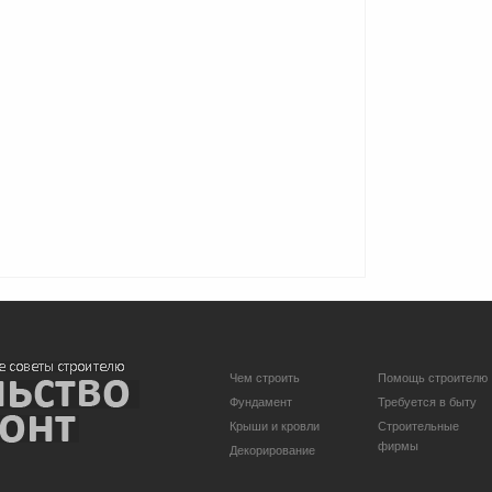
Чем строить
Помощь строителю
Фундамент
Требуется в быту
Крыши и кровли
Строительные
фирмы
Декорирование