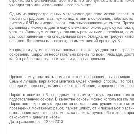
строителей отделочников. Все что для этого нужно, это знать нек
укладки того или иного напольного покрытия.
Одним из распространенных материалов для пола можно назвать л
чтобы пол радовал глаз, нужно подготовить основание, либо засте
листами ДВП или использовать самовыравнивающие смеси. Прежд
рулонный линолеум, дайте ему отлежаться около двух суток там, г
уложен. Линолеум можно укладывать различными способами, сам
распространенный - на специальный клей. Укладка не требует каки
навыков. Линолеум влагостоек, но имеет низкий срок службы.
Ковролин и другие ковровые покрытия так же нуждаются в выровне
основании. Ковролин необязательно клеить по всей площади, дост
клей в районе плинтусов стыков и дверных проемов.
Прежде чем укладывать ламинат готовят основание, выравнивают,
Самым лучшим вариантом монтажа будет клеевой способ, что позв
попадания воды под ламинат и его коробление, и преждевременное
Паркет относится к благородным покрытиям, его укладывают тольк
подготовленную основу. В качестве основы можно использовать л
Паркетное покрытие укладывается согласно инструкция изготовите
проведения монтажных работ, паркет шлифуют и покрывают мастик
выполнения качественного монтажа паркета лучше обратится к пр
сэкономит и деньги и нервы.
Дата размещения: 12.06.2013