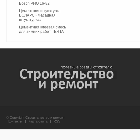
Bosch PHO 16-82
Цементная штукатурка
БОЛАРС «Фасадная
штукатурка»
Цементная клеевая смесь
для зимних работ TERTA
© Copyright Строительство и ремонт
Контакты
|
Карта сайта
|
RSS