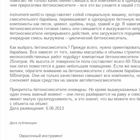
помогает не только качественно смешать все компоненты в одноро
чем прерогатива бетоносмесителя – все это вы узнаете в нашей ста
instrument-world.ru представляет собой специальную машину, кото
смесительного барабана, перемешивает в однородную бетонную ма
компоненты как песок, цемент, щебень, вода, гравий и др. В зависи
бетоносмесителя готовая смесь или смешается и выгружается непр
бетоносмесителе непрерывного действия, или загружается порциями
очередная смесь выгружена – циклический бетоносмеситель.
Как выбрать бетоносмеситель? Прежде всего, нужно ориентироват
барабана. Все зависит от того, каковы масштабы и объемы строите
мелкохозяйственных работ подойдут компактные бетоносмесители
25литров. Их высота от поверхности пола составляет всего 60-70см,
они легко поместятся в даже небольшом помещении. Если же мас
велики, обратите внимание на бетоносмесители с объемом барабан
500литров. Они не только качественно смешают все компоненты, н
сэкономят ваши средства на заказе автобетоносмесителя.
Приоритеты бетоносмесителя очевидны. Но кроме вышеуказанных 
один очень важный момент – они легко разбираются на раму и сме
имеют малую грузоподъемность, а это значит, что вы можете его б
с объекта на объект.
Дата размещения: 6.06.2013
Дата публикации:
Окрасочный инструмент