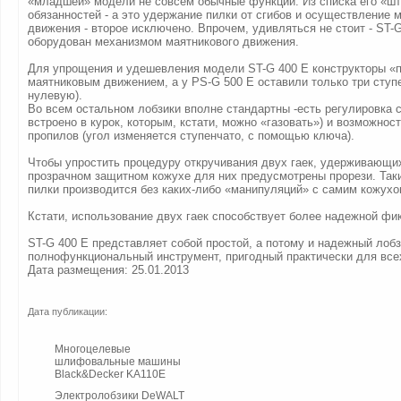
«младшей» модели не совсем обычные функции. Из списка его «ш
обязанностей - а это удержание пилки от сгибов и осуществление 
движения - второе исключено. Впрочем, удивляться не стоит - ST-
оборудован механизмом маятникового движения.
Для упрощения и удешевления модели ST-G 400 E конструкторы «
маятниковым движением, а у PS-G 500 E оставили только три ступ
нулевую).
Во всем остальном лобзики вполне стандартны -есть регулировка с
встроено в курок, которым, кстати, можно «газовать») и возможнос
пропилов (угол изменяется ступенчато, с помощью ключа).
Чтобы упростить процедуру откручивания двух гаек, удерживающих
прозрачном защитном кожухе для них предусмотрены прорези. Так
пилки производится без каких-либо «манипуляций» с самим кожухо
Кстати, использование двух гаек способствует более надежной фик
ST-G 400 E представляет собой простой, а потому и надежный лобз
полнофункциональный инструмент, пригодный практически для всех
Дата размещения: 25.01.2013
Дата публикации:
Многоцелевые
шлифовальные машины
Black&Decker KA110E
Электролобзики DeWALT