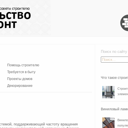
Поиск по сайту
Помощь строителю
Требуется в быту
Что такое стро
Проекты домов
Декорирование
Строит
элемен
Виниловый лами
Винило
стемой, поддерживающей частоту вращения
популя