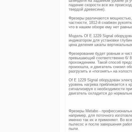
шпинделя на заданном уровне (в 
падение скорости все же происход
твердой древесине).
Фрезеры различаются мощностью, 
частности, 1812-й снабжен рукоя
что в нашем обзоре ему нет равны
Модель Of E 1229 Signal оборудо
индикатором для установки глубин
цена деления шкалы вертикальных
Фрезерование будет ровным и чист
превышающий соответственно 6/ 8
прохождением. Такой способ предо
произошла, и двигатель снизил о
разгрузить и «погонять» на холос
Of E 1229 Signal оборудован элек
уровень нагрева приближается к к
сигнализируя о необходимости при
двигатель охладится до нормально
Фрезеры Metabo - профессиональн
например, для поточного изготовл
именно так их и применяют. Во вс
пылесос и после завершения работ
пыли.