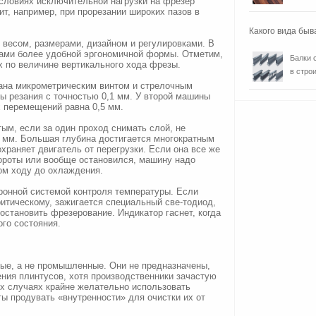
условиях исключительной нагрузки на фрезер
ит, например, при прорезании широких пазов в
Какого вида быв
весом, размерами, дизайном и регулировками. В
тками более удобной эргономичной формы. Отметим,
Балки 
х по величине вертикального хода фрезы.
в строи
вана микрометрическим винтом и стрелочным
ы резания с точностью 0,1 мм. У второй машины
 перемещений равна 0,5 мм.
ым, если за один проход снимать слой, не
 мм. Большая глубина достигается многократным
храняет двигатель от перегрузки. Если она все же
бороты или вообще остановился, машину надо
том ходу до охлаждения.
тронной системой контроля температуры. Если
ритическому, зажигается специальный све-тодиод,
остановить фрезерование. Индикатор гаснет, когда
го состояния.
ые, а не промышленные. Они не предназначены,
ения плинтусов, хотя производственники зачастую
ех случаях крайне желательно использовать
ы продувать «внутренности» для очистки их от