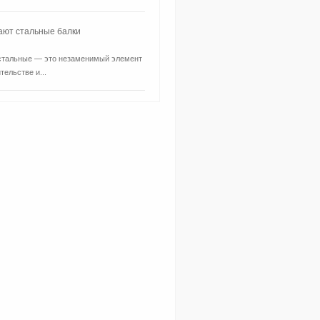
ают стальные балки
стальные — это незаменимый элемент
тельстве и...