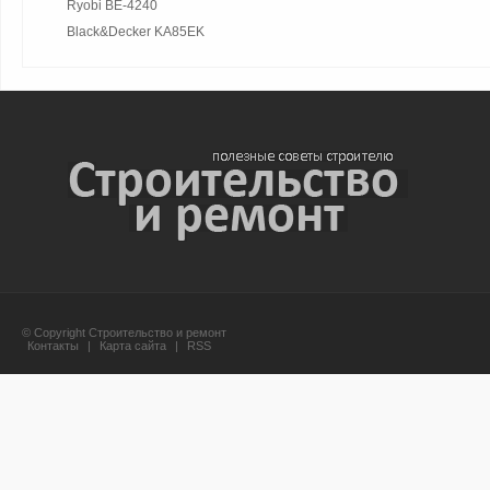
Ryobi BE-4240
Black&Decker KA85EK
© Copyright Строительство и ремонт
Контакты
|
Карта сайта
|
RSS