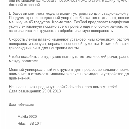
они не мешали шлифовать поверхности около стен, машину нужно 
боковой стороной.
В базовый комплект модели входит устройство для стационарной у
Предусмотрен и продольный упор (приобретается отдельно), позв
машину на 45 градусов. Кроме того, FesTool предлагает модификац
укомплектованную помимо всего прочего еще и опорной рамкой, ко
«зарыванию» инструмента в обрабатываемую поверхность.
Скорость ленты плавно изменяют установочным колесиком, распо
поверхности корпуса, справа от основной рукоятки. В нижней част
грибовидный винт для центровки ленты.
Чтобы ослабить ленту, нужно вытянуть металлический рычаг, рас
между роликами.
Мощный универсальный инструмент для профессионального приме
внимание: в стоимость машины включены чемодан и устройство дл
применения.
Не знаешь, как продвинуть сайт? davednik.com помогут тебе!
Дата размещения: 25.01.2013
Дата публикации:
Makita 9920
Hitachi SB 10 T