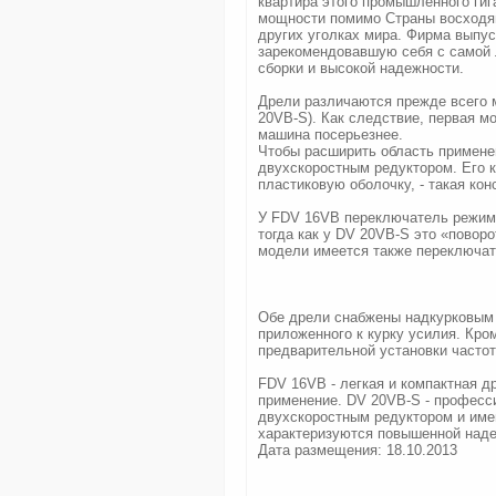
квартира этого промышленного гиг
мощности помимо Страны восходя
других уголках мира. Фирма выпу
зарекомендовавшую себя с самой 
сборки и высокой надежности.
Дрели различаются прежде всего 
20VB-S). Как следствие, первая мо
машина посерьезнее.
Чтобы расширить область примене
двухскоростным редуктором. Его к
пластиковую оболочку, - такая ко
У FDV 16VB переключатель режимо
тогда как у DV 20VB-S это «поворо
модели имеется также переключат
Обе дрели снабжены надкурковым 
приложенного к курку усилия. Кро
предварительной установки часто
FDV 16VB - легкая и компактная д
применение. DV 20VB-S - професс
двухскоростным редуктором и им
характеризуются повышенной над
Дата размещения: 18.10.2013