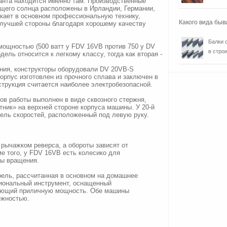
анта находится именно там. Производственные
щего солнца расположены в Ирландии, Германии,
скает в основном профессиональную технику,
Какого вида быв
лучшей стороны благодаря хорошему качеству
Балки 
мощностью (500 ватт у FDV 16VB против 750 у DV
в строи
дель относится к легкому классу, тогда как вторая -
ния, конструкторы оборудовали DV 20VB-S
орпус изготовлен из прочного сплава и заключен в
нструкция считается наиболее электробезопасной.
в работы выполнен в виде сквозного стержня,
тник» на верхней стороне корпуса машины. У 20-й
ель скоростей, расположенный под левую руку.
рычажком реверса, а обороты зависят от
ме того, у FDV 16VB есть колесико для
ты вращения.
рель, рассчитанная в основном на домашнее
иональный инструмент, оснащенный
еющий приличную мощность. Обе машины
ежностью.