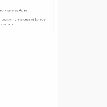
ают стальные балки
стальные — это незаменимый элемент
тельстве и...