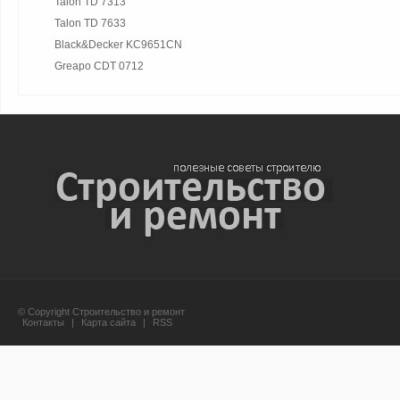
Talon TD 7313
Talon TD 7633
Black&Decker KC9651CN
Greapo CDT 0712
© Copyright Строительство и ремонт
Контакты
|
Карта сайта
|
RSS