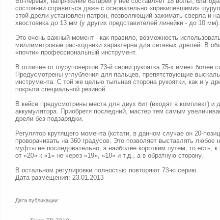
Во-первых, напряжение батареи у нее составляет 18 вольт, благода
состоянии справиться даже с основательно «прикипевшими» шуруп
этой дрели установлен патрон, позволяющий зажимать сверла и н
хвостовика до 13 мм (у других представителей линейки - до 10 мм).
Это очень важный момент - как правило, возможность использовать
миллиметровые рас-ходники характерна для сетевых дрелей. В общ
«почти» профессиональный инструмент.
В отличие от шуруповертов 73-й серии рукоятка 75-х имеет более
Предусмотрены углубления для пальцев, препятствующие выскал
инструмента. С той же целью тыльная сторона рукоятки, как и у др
покрыта специальной резиной.
В кейсе предусмотрены места для двух бит (входят в комплект) и 
аккумулятора. Приобретя последний, мастер тем самым увеличива
дрели без подзарядки.
Регулятор крутящего момента (кстати, в данном случае он 20-пози
проворачивать на 360 градусов. Это позволяет выставлять любое 
муфты не последовательно, а наиболее коротким путем, то есть, к
от «20» к «1» не через «19», «18» и т.д., а в обратную сторону.
В остальном регулировки полностью повторяют 73-ю серию.
Дата размещения: 23.01.2013
Дата публикации: