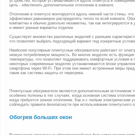
устройство, которое устанавливается вдоль плинтуса в помещении
цель - обеспечить дополнительное отопление в комнате.
Отопление в плинтусе монтируется вдоль нижней части стены, что
эффективно равномерно распределять тепло по всей комнате. Обо
компактны и обычно довольно незаметны, так как интегрируются в
и имеют разные варианты отделки.
Существует множество различных моделей с разными характерист
что позволяет выбрать подходящий вариант под конкретные услови
Наиболее популярные плинтусные обогреватели работают от элект
низкую потребляемую мощность. Во многих моделях есть функция
температуры, что позволяет поддерживать комфортные условия в 
некоторых современных моделях устанавливаются блоки управле
смартфона через Wi-Fi. При этом они имеют встроенные меры пред
такие как системы защиты от перегрева.
Плинтусные обогреватели являются дополнительным источником те
особенно полезны в тех случаях, когда основная система отоплени
когда требуется зонное отопление. Как и с любым электрическим у
соблюдать правила безопасности при использовании плинтусного о
Обогрев больших окон
Размещение плинтусных обогревателей под большими окнами позв