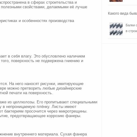
спространена в сферах строительства и
ё полезными свойствами, делаемыми её лучше
Какого вида быв
еристиках и особенностях производства
Балки 
в строи
ает в себя влагу. Это обусловлено наличием
того, поверхность не подвержена гниению и
тся. На него наносят рисунки, имитирующие
ере можно претворить любые дизайнерские
тной печати на поверхность.
аже из целлюлозы. Его пропитывают специальными
 в непроницаемую плёнку. Листы имеют
ют бактериям просочится через микротрещины.
рытие, предотвращающее коррозию фанеры.
жнение внутреннего материала. Сухая фанера