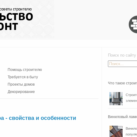
Поиск по сайту
Помощь строителю
Требуется в быту
Что такое стро
Проекты домов
Декорирование
Строит
элемен
Виниловый лами
 - свойства и особенности
Винило
популя