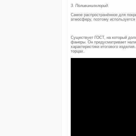
3. Поливинилхлорид.
Самое распространённое для покр
атмосферу, поэтому используется
Существует ГОСТ, на который дол
фанеры. Он предусматривает налич
характеристики итогового изделия
торцах.