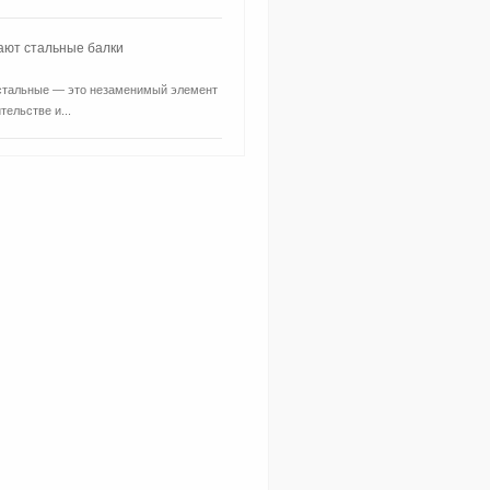
ают стальные балки
стальные — это незаменимый элемент
тельстве и...