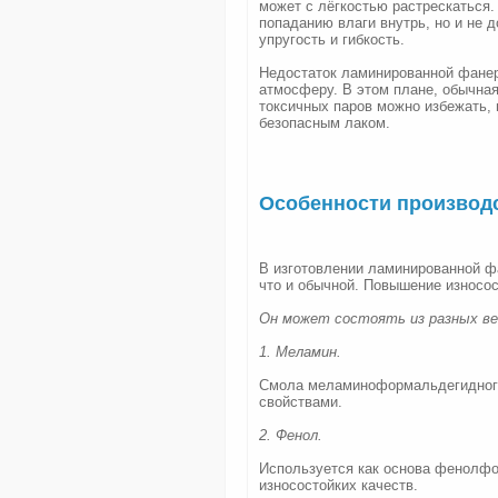
может с лёгкостью растрескаться.
попаданию влаги внутрь, но и не 
упругость и гибкость.
Недостаток ламинированной фане
атмосферу. В этом плане, обычная
токсичных паров можно избежать,
безопасным лаком.
Особенности производ
В изготовлении ламинированной ф
что и обычной. Повышение износо
Он может состоять из разных в
1. Меламин.
Смола меламиноформальдегидного
свойствами.
2. Фенол.
Используется как основа фенолфо
износостойких качеств.