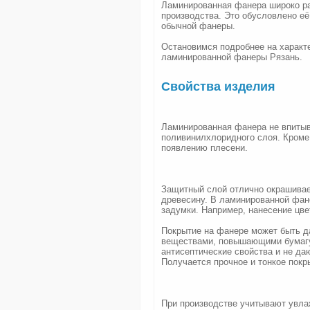
Ламинированная фанера широко ра
производства. Это обусловлено е
обычной фанеры.
Остановимся подробнее на характ
ламинированной фанеры Рязань.
Свойства изделия
Ламинированная фанера не впитыв
поливинилхлоридного слоя. Кроме 
появлению плесени.
Защитный слой отлично окрашивае
древесину. В ламинированной фан
задумки. Например, нанесение цве
Покрытие на фанере может быть д
веществами, повышающими бумагу
антисептические свойства и не да
Получается прочное и тонкое пок
При производстве учитывают увла