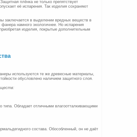
 Защитная плёнка не только препятствует
допускает её испарения. Так изделия сохраняют
ры заключается в выделении вредных веществ в
 фанера намного экологичнее. Но испарения
 приобретая изделия, покрытые дополнительным
ства
анеры используются те же древесные материалы,
стойкости обусловлено наличием защитного слоя.
еществ:
 типа. Обладает отличными влагоотталкивающими
рмальдегидного состава. Обособленный, он не даёт