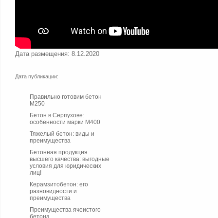
Дата размещения: 8.12.2020
Дата публикации:
Правильно готовим бетон
М250
Бетон в Серпухове:
особенности марки М400
Тяжелый бетон: виды и
преимущества
Бетонная продукция
высшего качества: выгодные
условия для юридических
лиц!
Керамзитобетон: его
разновидности и
преимущества
Преимущества ячеистого
бетона