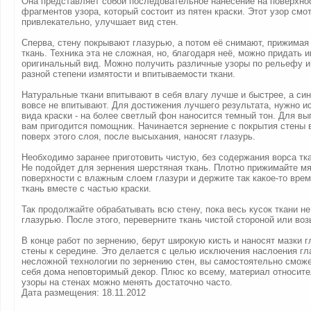
Она представляет собой последовательное нанесение на поверхно
фрагментов узора, который состоит из пятен краски. Этот узор смо
привлекательно, улучшает вид стен.
Сперва, стену покрывают глазурью, а потом её снимают, прижима
ткань. Техника эта не сложная, но, благодаря неё, можно придать 
оригинальный вид. Можно получить различные узоры по рельефу и 
разной степени измятости и впитываемости ткани.
Натуральные ткани впитывают в себя влагу лучше и быстрее, а син
вовсе не впитывают. Для достижения лучшего результата, нужно и
вида краски - на более светлый фон наносится темный тон. Для в
вам пригодится помощник. Начинается зернение с покрытия стены
поверх этого слоя, после высыхания, наносят глазурь.
Необходимо заранее приготовить чистую, без содержания ворса тка
Не подойдет для зернения шерстяная ткань. Плотно прижимайте мя
поверхности с влажным слоем глазури и держите так какое-то врем
ткань вместе с частью краски.
Так продолжайте обрабатывать всю стену, пока весь кусок ткани не
глазурью. После этого, переверните ткань чистой стороной или воз
В конце работ по зернению, берут широкую кисть и наносят мазки г
стены к середине. Это делается с целью исключения наслоения гл
несложной технологии по зернению стен, вы самостоятельно сможе
себя дома неповторимый декор. Плюс ко всему, материал относит
узоры на стенах можно менять достаточно часто.
Дата размещения: 18.11.2012