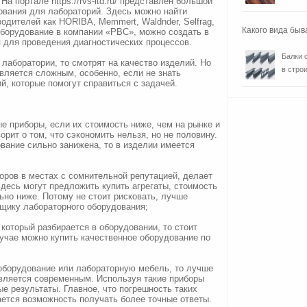
а портале https://rvs-ltd.ru/ представлен большой
ования для лабораторий. Здесь можно найти
водителей как HORIBA, Memmert, Waldnder, Selfrag,
Какого вида быв
 оборудование в компании «РВС», можно создать в
 для проведения диагностических процессов.
Балки 
лаборатории, то смотрят на качество изделий. Но
в строи
вляется сложным, особенно, если не знать
й, которые помогут справиться с задачей.
ые приборы, если их стоимость ниже, чем на рынке и
орит о том, что сэкономить нельзя, но не половину.
ование сильно занижена, то в изделии имеется
оров в местах с сомнительной репутацией, делает
десь могут предложить купить агрегаты, стоимость
льно ниже. Потому не стоит рисковать, лучше
щику лабораторного оборудования;
 который разбирается в оборудовании, то стоит
лучае можно купить качественное оборудование по
 оборудование или лабораторную мебель, то лучше
является современным. Используя такие приборы
е результаты. Главное, что погрешность таких
ается возможность получать более точные ответы.