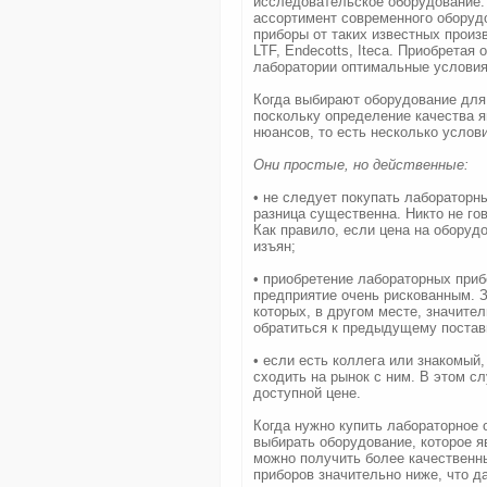
исследовательское оборудование. Н
ассортимент современного оборуд
приборы от таких известных произ
LTF, Endecotts, Iteca. Приобретая
лаборатории оптимальные условия
Когда выбирают оборудование для 
поскольку определение качества я
нюансов, то есть несколько услови
Они простые, но действенные:
• не следует покупать лабораторн
разница существенна. Никто не гов
Как правило, если цена на оборуд
изъян;
• приобретение лабораторных приб
предприятие очень рискованным. З
которых, в другом месте, значите
обратиться к предыдущему постав
• если есть коллега или знакомый,
сходить на рынок с ним. В этом с
доступной цене.
Когда нужно купить лабораторное
выбирать оборудование, которое 
можно получить более качественны
приборов значительно ниже, что д