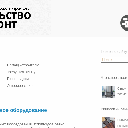
Поиск по сайту
Помощь строителю
Требуется в быту
Что такое стро
Проекты домов
Декорирование
Строит
элемен
Виниловый лами
рное оборудование
Винило
ных исследования используют разно
популя