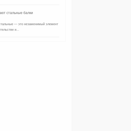
ают стальные балки
стальные — это незаменимый элемент
тельстве и...