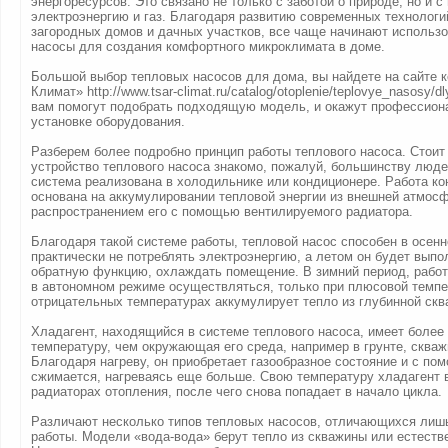
энергоресурсов. Это связано не только с заботой о природе, но и с
электроэнергию и газ. Благодаря развитию современных технолог
загородных домов и дачных участков, все чаще начинают использ
насосы для создания комфортного микроклимата в доме.
Большой выбор тепловых насосов для дома, вы найдете на сайте 
Климат» http://www.tsar-climat.ru/catalog/otoplenie/teplovye_nasosy/
вам помогут подобрать подходящую модель, и окажут профессио
установке оборудования.
Разберем более подробно принцип работы теплового насоса. Стоит 
устройство теплового насоса знакомо, пожалуй, большинству людей
система реализована в холодильнике или кондиционере. Работа к
основана на аккумулировании тепловой энергии из внешней атмосф
распространением его с помощью вентилируемого радиатора.
Благодаря такой системе работы, тепловой насос способен в осенн
практически не потреблять электроэнергию, а летом он будет выпо
обратную функцию, охлаждать помещение. В зимний период, работ
в автономном режиме осуществляться, только при плюсовой темпе
отрицательных температурах аккумулирует тепло из глубинной скв
Хладагент, находящийся в системе теплового насоса, имеет более
температуру, чем окружающая его среда, например в грунте, сква
Благодаря нагреву, он приобретает газообразное состояние и с п
сжимается, нагреваясь еще больше. Свою температуру хладагент 
радиаторах отопления, после чего снова попадает в начало цикла.
Различают несколько типов тепловых насосов, отличающихся лиш
работы. Модели «вода-вода» берут тепло из скважины или естеств