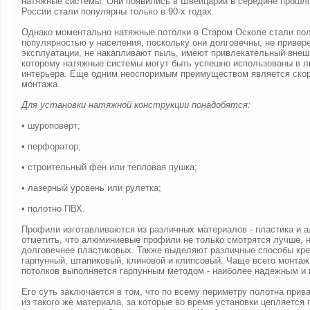
натяжные системы. Они появились в Швейцарии в середине прошлог
России стали популярны только в 90-х годах.
Однако моментально натяжные потолки в Старом Осколе стали по
популярностью у населения, поскольку они долговечны, не привер
эксплуатации, не накапливают пыль, имеют привлекательный внеш
которому натяжные системы могут быть успешно использованы в 
интерьера. Еще одним неоспоримым преимуществом является скор
монтажа.
Для установки натяжной конструкции понадобятся:
• шуроповерт;
• перфоратор;
• строительный фен или тепловая пушка;
• лазерный уровень или рулетка;
• полотно ПВХ.
Профили изготавливаются из различных материалов - пластика и 
отметить, что алюминиевые профили не только смотрятся лучше, н
долговечнее пластиковых. Также выделяют различные способы кре
гарпунный, штапиковый, клиновой и клипсовый. Чаще всего монта
потолков выполняется гарпунным методом - наиболее надежным и 
Его суть заключается в том, что по всему периметру полотна при
из такого же материала, за которые во время установки цепляется 