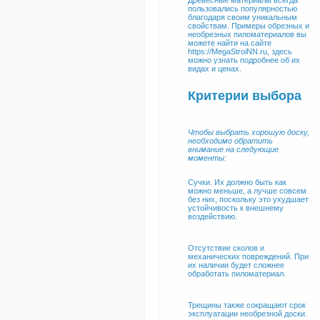
Древесные материалы всегда
пользовались популярностью
благодаря своим уникальным
свойствам. Примеры обрезных и
необрезных пиломатериалов вы
можете найти на сайте
https://MegaStroiNN.ru, здесь
можно узнать подробнее об их
видах и ценах.
Критерии выбора
Чтобы выбрать хорошую доску,
необходимо обратить
внимание на следующие
моменты:
Сучки. Их должно быть как
можно меньше, а лучше совсем
без них, поскольку это ухудшает
устойчивость к внешнему
воздействию.
Отсутствие сколов и
механических повреждений. При
их наличии будет сложнее
обработать пиломатериал.
Трещины также сокращают срок
эксплуатации необрезной доски.