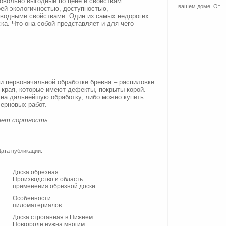
овольно выгодный по цене и свойствам
вашем доме. От...
ей экологичностью, доступностью,
водными свойствами. Один из самых недорогих
а. Что она собой представляет и для чего
и первоначальной обработке бревна – распиловке.
 края, которые имеют дефекты, покрыты корой.
 на дальнейшую обработку, либо можно купить
ерновых работ.
меет сортность:
Дата публикации:
Доска обрезная.
Производство и область
применения обрезной доски
Особенности
пиломатериалов
Доска строганная в Нижнем
Новгороде нужна многим