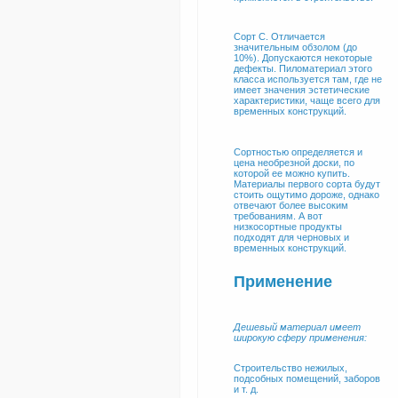
Сорт С. Отличается
значительным обзолом (до
10%). Допускаются некоторые
дефекты. Пиломатериал этого
класса используется там, где не
имеет значения эстетические
характеристики, чаще всего для
временных конструкций.
Сортностью определяется и
цена необрезной доски, по
которой ее можно купить.
Материалы первого сорта будут
стоить ощутимо дороже, однако
отвечают более высоким
требованиям. А вот
низкосортные продукты
подходят для черновых и
временных конструкций.
Применение
Дешевый материал имеет
широкую сферу применения:
Строительство нежилых,
подсобных помещений, заборов
и т. д.