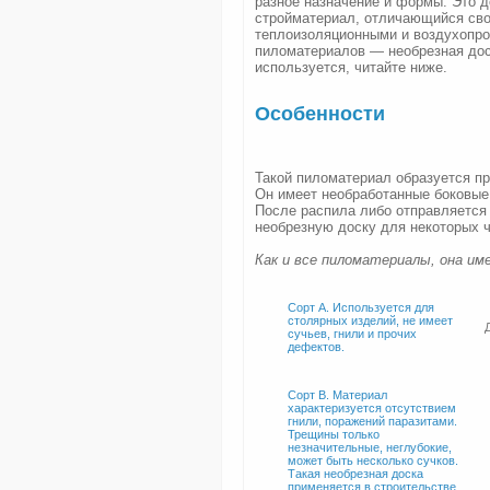
разное назначение и формы. Это д
стройматериал, отличающийся сво
теплоизоляционными и воздухопро
пиломатериалов — необрезная доск
используется, читайте ниже.
Особенности
Такой пиломатериал образуется пр
Он имеет необработанные боковые
После распила либо отправляется
необрезную доску для некоторых ч
Как и все пиломатериалы, она и
Сорт А. Используется для
столярных изделий, не имеет
сучьев, гнили и прочих
дефектов.
Сорт В. Материал
характеризуется отсутствием
гнили, поражений паразитами.
Трещины только
незначительные, неглубокие,
может быть несколько сучков.
Такая необрезная доска
применяется в строительстве.