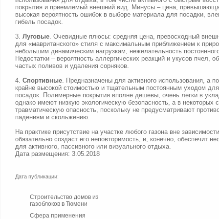
покрытия и приемлемый внешний вид. Минусы – цена, превышающ
высокая вероятность ошибок в выборе материала для посадки, вле
гибель посадок.
3.
Луговые
. Очевидные плюсы: средняя цена, превосходный внешн
для «мавританского» стиля с максимальным приближением к приро
небольшим динамическим нагрузкам, нежелательность постоянног
Недостатки – вероятность аллергических реакций и укусов пчел, о
частых поливов и удаления сорняков.
4.
Спортивные
. Предназначены для активного использования, а п
крайне высокой стоимостью и тщательным постоянным уходом для
посадок. Полимерные покрытия вполне дешевы, очень легки в укла
однако имеют низкую экологическую безопасность, а в некоторых с
травматическую опасность, поскольку не предусматривают против
падениям и скольжению.
На практике присутствие на участке любого газона вне зависимости
обязательно создаст его неповторимость, и, конечно, обеспечит н
для активного, пассивного или визуального отдыха.
Дата размещения: 3.05.2018
Дата публикации:
Строительство домов из
газоблоков в Тюмени
Сфера применения