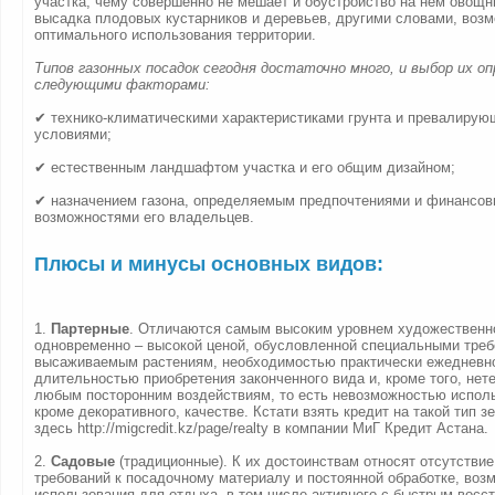
участка, чему совершенно не мешает и обустройство на нем овощн
высадка плодовых кустарников и деревьев, другими словами, воз
оптимального использования территории.
Типов газонных посадок сегодня достаточно много, и выбор их о
следующими факторами:
✔ технико-климатическими характеристиками грунта и превалиру
условиями;
✔ естественным ландшафтом участка и его общим дизайном;
✔ назначением газона, определяемым предпочтениями и финансо
возможностями его владельцев.
Плюсы и минусы основных видов:
1.
Партерные
. Отличаются самым высоким уровнем художественн
одновременно – высокой ценой, обусловленной специальными треб
высаживаемым растениям, необходимостью практически ежедневно
длительностью приобретения законченного вида и, кроме того, нет
любым посторонним воздействиям, то есть невозможностью исполь
кроме декоративного, качестве. Кстати взять кредит на такой тип 
здесь http://migcredit.kz/page/realty в компании МиГ Кредит Астана.
2.
Садовые
(традиционные). К их достоинствам относят отсутствие
требований к посадочному материалу и постоянной обработке, воз
использования для отдыха, в том числе активного с быстрым восс