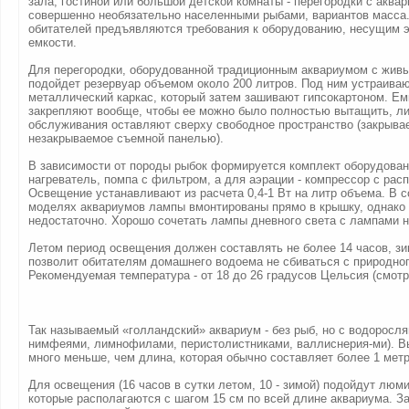
зала, гостиной или большой детской комнаты - перегородки с аква
совершенно необязательно населенными рыбами, вариантов масса.
обитателей предъявляются требования к оборудованию, несущим 
емкости.
Для перегородки, оборудованной традиционным аквариумом с жив
подойдет резервуар объемом около 200 литров. Под ним устраива
металлический каркас, который затем зашивают гипсокартоном. Ем
закрепляют вообще, чтобы ее можно было полностью вытащить, л
обслуживания оставляют сверху свободное пространство (закрыва
незакрываемое съемной панелью).
В зависимости от породы рыбок формируется комплект оборудован
нагреватель, помпа с фильтром, а для аэрации - компрессор с рас
Освещение устанавливают из расчета 0,4-1 Вт на литр объема. В 
моделях аквариумов лампы вмонтированы прямо в крышку, однако 
недостаточно. Хорошо сочетать лампы дневного света с лампами 
Летом период освещения должен составлять не более 14 часов, зим
позволит обитателям домашнего водоема не сбиваться с природног
Рекомендуемая температура - от 18 до 26 градусов Цельсия (смотр
Так называемый «голландский» аквариум - без рыб, но с водоросл
нимфеями, лимнофилами, перистолистниками, валлиснерия-ми). В
много меньше, чем длина, которая обычно составляет более 1 метр
Для освещения (16 часов в сутки летом, 10 - зимой) подойдут лю
которые располагаются с шагом 15 см по всей длине аквариума. З