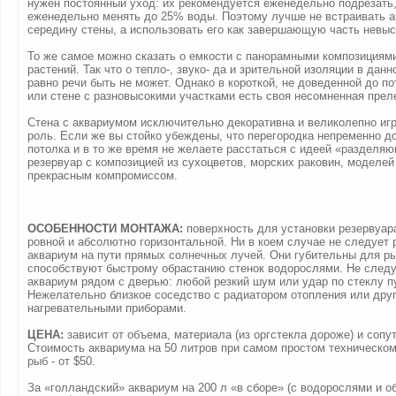
нужен постоянный уход: их рекомендуется еженедельно подрезать
еженедельно менять до 25% воды. Поэтому лучше не встраивать а
середину стены, а использовать его как завершающую часть невыс
То же самое можно сказать о емкости с панорамными композициям
растений. Так что о тепло-, звуко- да и зрительной изоляции в дан
равно речи быть не может. Однако в короткой, не доведенной до п
или стене с разновысокими участками есть своя несомненная прел
Стена с аквариумом исключительно декоративна и великолепно и
роль. Если же вы стойко убеждены, что перегородка непременно д
потолка и в то же время не желаете расстаться с идеей «разделя
резервуар с композицией из сухоцветов, морских раковин, моделей
прекрасным компромиссом.
ОСОБЕННОСТИ МОНТАЖА:
поверхность для установки резервуар
ровной и абсолютно горизонтальной. Ни в коем случае не следует
аквариум на пути прямых солнечных лучей. Они губительны для ры
способствуют быстрому обрастанию стенок водорослями. Не следу
аквариум рядом с дверью: любой резкий шум или удар по стеклу п
Нежелательно близкое соседство с радиатором отопления или дру
нагревательными приборами.
ЦЕНА:
зависит от объема, материала (из оргстекла дороже) и сопу
Стоимость аквариума на 50 литров при самом простом техническом
рыб - от $50.
За «голландский» аквариум на 200 л «в сборе» (с водорослями и о