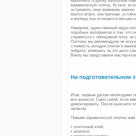
выполнить отделку напольной пове
керамическую плитку. Кстати, есл
остановить свое внимание именно 
боится влаги, она прочная, устой
и вообще она отличается весьма 
Наверное, единственный недостато
подобных материалов в том, что о
справиться с облицовкой пола, не 
Поэтому мы рекомендуем не искуша
стоимость укладки плитки в ванно
пойдете, взявшись за это дело са
Внизу мы представили мастер-клас
На подготовительном э
Итак, первым делом необходимо п
все вынести. Само собой, если им
демонтировать. После выясните пл
запасом.
Помимо керамической плитки вам
• плиточный клей;
• шпателя;
• плиточная затирка;