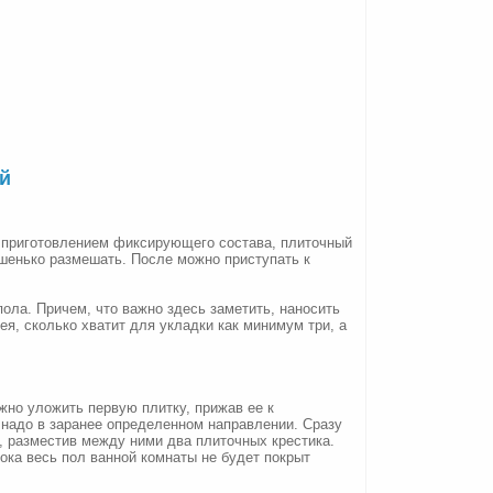
й
ь приготовлением фиксирующего состава, плиточный
шенько размешать. После можно приступать к
пола. Причем, что важно здесь заметить, наносить
ея, сколько хватит для укладки как минимум три, а
жно уложить первую плитку, прижав ее к
 надо в заранее определенном направлении. Сразу
, разместив между ними два плиточных крестика.
ока весь пол ванной комнаты не будет покрыт