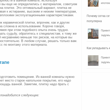
рхности в ванной комнате, используя
ипотеке
и вы еще не определились с материалом, советуем
на плитке. Это оптимальный вариант, плитка не
чивая к истиранию, высоким и низким температурам,
неплохими эксплуатационными характеристиками.
Почему сетка се
популярна
к керамической плитки, впрочем, как и других
на сложна в использовании. Короче говоря,
имея при этом подобного опыта очень трудно.
Привет
ть судьбу, обратитесь к специалистам, к тому же
задумы
й несравнимо меньше тех рисков, на которые вы
мостоятельно. В любом случае, решать только вам.
с по монтажу этого материала.
Как укладывать
Привет
тапе
задумы
одготовить помещение. Из ванной комнаты нужно
еет место старое напольное покрытие, его надо
ощадь ванной. Заметим, плитку надо брать с
 понадобится следующее: