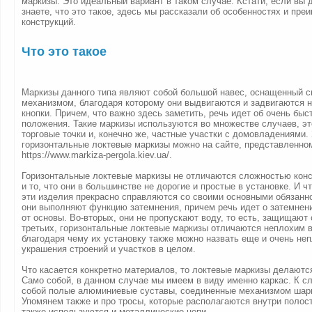
маркизы. Это идеальный вариант в таком случае. Кстати, если вы д
знаете, что это такое, здесь мы рассказали об особенностях и пре
конструкций.
Что это такое
Маркизы данного типа являют собой большой навес, оснащенный 
механизмом, благодаря которому они выдвигаются и задвигаются 
кнопки. Причем, что важно здесь заметить, речь идет об очень бы
положения. Такие маркизы используются во множестве случаев, эт
торговые точки и, конечно же, частные участки с домовладениями.
горизонтальные локтевые маркизы можно на сайте, представленно
https://www.markiza-pergola.kiev.ua/.
Горизонтальные локтевые маркизы не отличаются сложностью кон
и то, что они в большинстве не дорогие и простые в установке. И ч
эти изделия прекрасно справляются со своими основными обязанн
они выполняют функцию затемнения, причем речь идет о затемнени
от основы. Во-вторых, они не пропускают воду, то есть, защищают о
третьих, горизонтальные локтевые маркизы отличаются неплохим 
благодаря чему их установку также можно назвать еще и очень не
украшения строений и участков в целом.
Что касается конкретно материалов, то локтевые маркизы делаютс
Само собой, в данном случае мы имеем в виду именно каркас. К сл
собой полые алюминиевые суставы, соединенные механизмом шарн
Упомянем также и про тросы, которые располагаются внутри полос
также используются и металлические цепи.