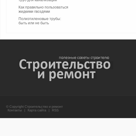
труб для канализации
Как правильно пользоваться
жидкими гвоздями
Полиэтиленовые трубы:
быть или не быть
© Copyright Строительство и ремонт
Контакты
|
Карта сайта
|
RSS