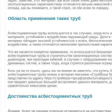
задач. Заметим, этот материал при всех своих очень даже неплохи
эксплуатационных характеристиках отличается весьма невысокой 
отсюда, как вы понимаете, и такой спрос, но обо всем по порядку.
Область применения таких труб
Асбестоцементные трубы используются в тех случаях, когда есть 
материале, устойчивом к воздействию окружающей среды. Дело в 
материал обладает высокой устойчивостью к влаге, биологическом
воздействию, а также отличается неплохими прочностными характ
Что же касается конкретно применения, то используются безнапор
асбестоцементные трубы в строительстве канализационных систем
дымоходов, при прокладке кабелей, в случаях с оборудованием ко
дренажных систем, а также тогда, когда строятся различные ограж
Коль уж на то пошло, здесь мы не можем не заметить, что купить 
асбестоцементные трубы можно в интернет-магазине «СтройБаза №
представлен по адресу https://стройбаза-торг.рф/products/category/1
они продают довольно большой ассортимент данного материала, д
сравнительно невысоким ценам.
Достоинства асбестоцементных труб
Думаем, будет не лишним отдельно остановиться на достоинствах