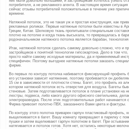
них были довольно большими, и застройщикам хотелось узнать от
потребителя, а не рекламного агента. В настоящее время ситуация
сейчас отзывы потребителей положительные в течение уже прилич
времени.
Натяжной потолок, это не такая уж и простая конструкция, как прив
рекламных роликах. Первые натяжные потолки были известны в Ар
Греции, Китае. Шелковую ткань пропитывали специальным составо
плотно на потолке и когда ткань высыхала, то превращалась в бар
родоначальником натяжного потолка является барабан, технология 
Итак, натяжной потолок сделать самому довольно сложно, что и п
застройщиков к понятной технологии гипсокартона. Дело в том что, 
просто найти самому исходные материалы, да и применяемый инс
специфичен. Поэтому выгоднее натяжные потолки заказать специа
фирме.
Во первых по контуру потолка набивается фиксирующий профиль ба
его установки зависит натяжение, поэтому пробивается он дюбеля
15 см в зависимости от плотности стены. Багет, это профиль из а
котором натяжной потолок есть отверстия для воздуха. Багеты бы
стеновые. Затем подготавливается потолок в плане установки на 
люстры, подвеса, либо какого другого офисного светильника, дела
электроразводка. После этих подготовительных работ начинается 
Фирма привозит полотно ПВХ, заказанного Вами цвета и фактуры.
По контуру этого полотна приварен гарпун пластиковый профиль, 
выщелкивается в багет. Вашу комнату превращают в парилку с п
пушки и затем вщелкивают гарпун полотном в багет. При остывани
натягивается и потолок готов. Хотя нет, остались некоторые мелоч