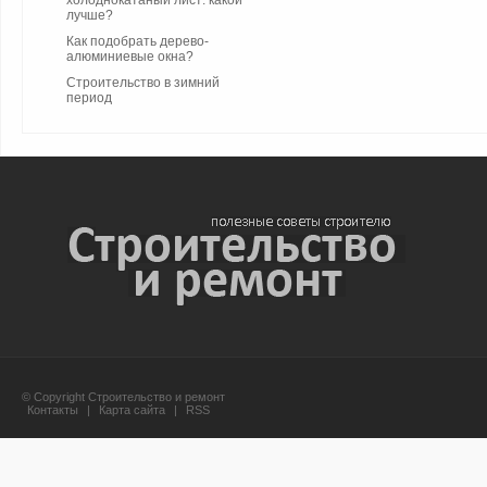
холоднокатаный лист: какой
лучше?
Как подобрать дерево-
алюминиевые окна?
Строительство в зимний
период
© Copyright Строительство и ремонт
Контакты
|
Карта сайта
|
RSS