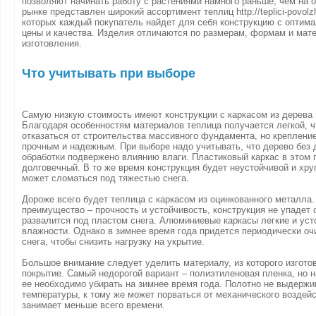
позволяют начинать работу с растениями намного раньше, чем на о
рынке представлен широкий ассортимент теплиц http://teplici-povolz
которых каждый покупатель найдет для себя конструкцию с оптим
цены и качества. Изделия отличаются по размерам, формам и мат
изготовления.
Что учитывать при выборе
Самую низкую стоимость имеют конструкции с каркасом из дерева 
Благодаря особенностям материалов теплица получается легкой, ч
отказаться от строительства массивного фундамента, но креплени
прочным и надежным. При выборе надо учитывать, что дерево без
обработки подвержено влиянию влаги. Пластиковый каркас в этом 
долговечный. В то же время конструкция будет неустойчивой и хру
может сломаться под тяжестью снега.
Дороже всего будет теплица с каркасом из оцинкованного металла
преимущество – прочность и устойчивость, конструкция не упадет о
развалится под пластом снега. Алюминиевые каркасы легкие и уст
влажности. Однако в зимнее время года придется периодически оч
снега, чтобы снизить нагрузку на укрытие.
Большое внимание следует уделить материалу, из которого изгото
покрытие. Самый недорогой вариант – полиэтиленовая пленка, но н
ее необходимо убирать на зимнее время года. Полотно не выдержи
температуры, к тому же может порваться от механического воздей
занимает меньше всего времени.