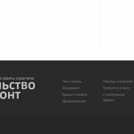
Чем строить
Помощь строителю
Фундамент
Требуется в быту
Крыши и кровли
Строительные
фирмы
Декорирование