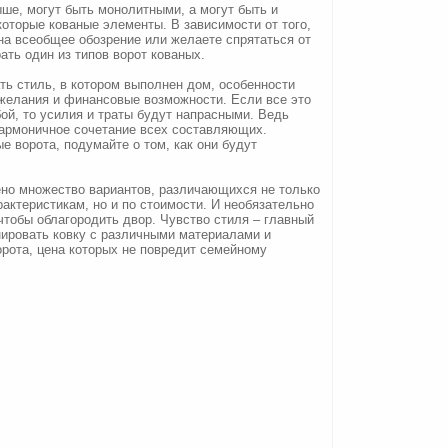
ыше, могут быть монолитными, а могут быть и
которые кованые элементы. В зависимости от того,
на всеобщее обозрение или желаете спрятаться от
ать один из типов ворот кованых.
ть стиль, в котором выполнен дом, особенности
ожелания и финансовые возможности. Если все это
ой, то усилия и траты будут напрасными. Ведь
 гармоничное сочетание всех составляющих.
е ворота, подумайте о том, как они будут
но множество вариантов, различающихся не только
актеристикам, но и по стоимости. И необязательно
 чтобы облагородить двор. Чувство стиля – главный
нировать ковку с различными материалами и
рота, цена которых не повредит семейному