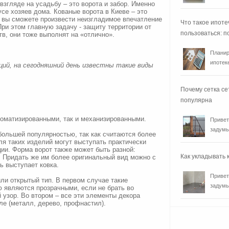
 взгляде на усадьбу – это ворота и забор. Именно
усе хозяев дома. Кованые ворота в Киеве – это
ю вы сможете произвести неизгладимое впечатление
Что такое ипоте
ри этом главную задачу - защиту территории от
пользоваться: п
в, они тоже выполнят на «отлично».
Планир
ипотеке
ций, на сегодняшний день известны такие виды
Почему сетка се
популярна
томатизированными, так и механизированными.
Привет
задумы
ольшей популярностью, так как считаются более
ля таких изделий могут выступать практически
ии. Форма ворот также может быть разной:
Как укладывать
. Придать же им более оригинальный вид можно с
ь выступает ковка.
Привет
ли открытый тип. В первом случае такие
задумы
 являются прозрачными, если не брать во
 узор. Во втором – все эти элементы декора
е (металл, дерево, профнастил).