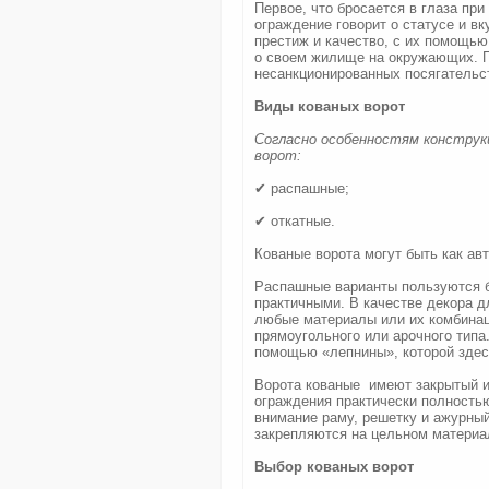
Первое, что бросается в глаза при
ограждение говорит о статусе и вк
престиж и качество, с их помощь
о своем жилище на окружающих. П
несанкционированных посягательст
Виды кованых ворот
Согласно особенностям конструк
ворот:
✔ распашные;
✔ откатные.
Кованые ворота могут быть как ав
Распашные варианты пользуются б
практичными. В качестве декора д
любые материалы или их комбинац
прямоугольного или арочного типа
помощью «лепнины», которой здес
Ворота кованые имеют закрытый и
ограждения практически полностью
внимание раму, решетку и ажурный
закрепляются на цельном материал
Выбор кованых ворот