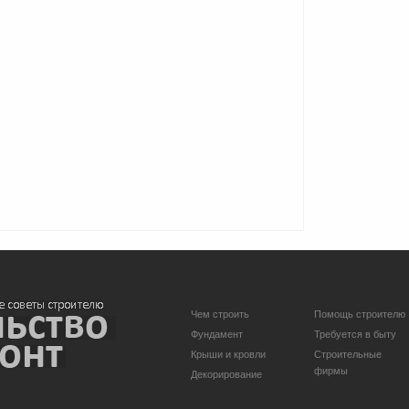
Чем строить
Помощь строителю
Фундамент
Требуется в быту
Крыши и кровли
Строительные
фирмы
Декорирование