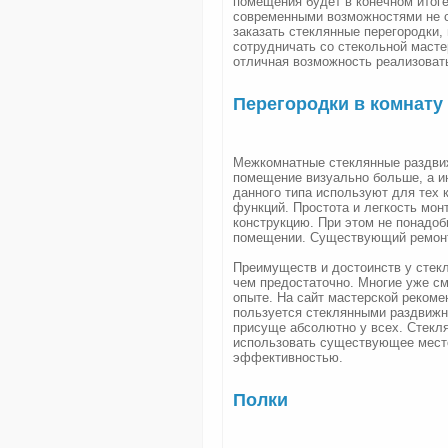
помещения будет в конечном итоге
современными возможностями не с
заказать стеклянные перегородки,
сотрудничать со стекольной масте
отличная возможность реализовать
Перегородки в комнату
Межкомнатные стеклянные раздви
помещение визуально больше, а и
данного типа используют для тех 
функций. Простота и легкость мон
конструкцию. При этом не понадо
помещении. Существующий ремонт 
Преимуществ и достоинств у стек
чем предостаточно. Многие уже см
опыте. На сайт мастерской рекоме
пользуется стеклянными раздвижн
присуще абсолютно у всех. Стекл
использовать существующее место
эффективностью.
Полки