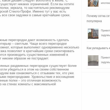
, какой дизайн следует воплотить в жизнь. С
ипотеке
уществует никаких ограничений. Если вы хотите
 полки, зеркала, то настоятельно рекомендуем
рской Стекло-Профи. Именно тут у вас есть
 все свои задумки в самые кратчайшие сроки.
Почему сетка се
популярна
Привет
задумы
жные перегородки дают возможность сделать
нтерьер – светлым. Чаще всего перегородки
комнат, которые выполняют одновременно несколько
Как укладывать
тажа позволяет в кратчайшие сроки смонтировать
бится производить существенных изменений в
Привет
никоем образом не пострадает.
задумы
лянных раздвижных перегородок существует более
огли убедиться в этом на своем собственном
ндуем вам ознакомиться с отзывами тех, кто уже
ыми перегородками. Удовольствие и восхищение
янные полки – это отличная возможность
 на стенах комнаты с максимальной