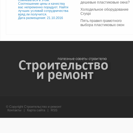
сомневаться в этом.
дешевые пластиковые окна?
Соотношение цены и качества
вас непременно порадует. Найти
Холодильное оборудование
лучших условий сотрудничества
Cryspi
вряд ли получится.
Дата размещения: 21.10.2016
Пять правил грамотного
выбора пластиковых окон
© Copyright Строительство и ремонт
Контакты
|
Карта сайта
|
RSS