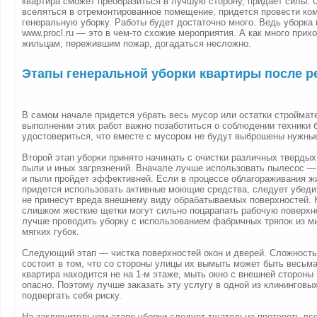
квартира сможет преобразиться в лучшую сторону, придает силы.
вселяться в отремонтированное помещение, придется провести ко
генеральную уборку. Работы будет достаточно много. Ведь уборка 
www.procl.ru — это в чем-то схожие мероприятия. А как много прих
жильцам, пережившим пожар, догадаться несложно.
Этапы генеральной уборки квартиры после р
В самом начале придется убрать весь мусор или остатки строймат
выполнении этих работ важно позаботиться о соблюдении техники 
удостовериться, что вместе с мусором не будут выброшены нужны
Второй этап уборки принято начинать с очистки различных твердых
пыли и иных загрязнений. Вначале лучше использовать пылесос — т
и пыли пройдет эффективней. Если в процессе облагораживания 
придется использовать активные моющие средства, следует убедит
не принесут вреда внешнему виду обрабатываемых поверхностей. К
слишком жесткие щетки могут сильно поцарапать рабочую поверхн
лучше проводить уборку с использованием фабричных тряпок из 
мягких губок.
Следующий этап — чистка поверхностей окон и дверей. Сложность
состоит в том, что со стороны улицы их вымыть может быть весьма
квартира находится не на 1-м этаже, мыть окно с внешней стороны
опасно. Поэтому лучше заказать эту услугу в одной из клининговы
подвергать себя риску.
На заключительном этапе уборки следует тщательно протереть все