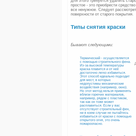
для этого требуется удалить стар
простое - это приобрести средство
все ненужное. Следует рассмотре
поверхности от старого покрытия.
Типы снятия краски
Бывают следующими:
Термический - осуществляется
с помощью строительного фена.
Из-за высокой температуры
краска плавится и от неё
достаточно легко избавиться.
Этот способ идеально подходит
для мест, в которых
недопустимы механические
воздействия (например, окно).
Но этот метод нельзя применять
вблизи горючих материалов,
например, рядом с пластиком,
так как он тоже может
расплавиться. Если у вас
отсутствует строительный фен,
ни в коем случае не пытайтесь
избавиться от краски с помощью
открытого огня, это очень
пожароопасно.