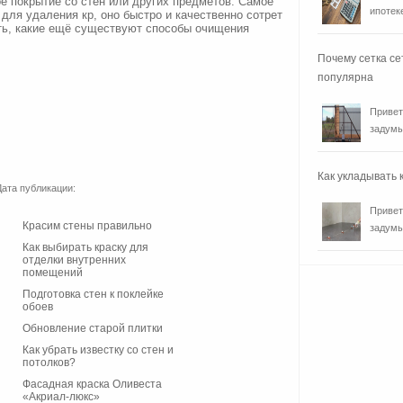
ое покрытие со стен или других предметов. Самое
ипотеке
 для удаления кр, оно быстро и качественно сотрет
ть, какие ещё существуют способы очищения
Почему сетка се
популярна
Привет
задумы
Как укладывать
Дата публикации:
Привет
Красим стены правильно
задумы
Как выбирать краску для
отделки внутренних
помещений
Подготовка стен к поклейке
обоев
Обновление старой плитки
Как убрать известку со стен и
потолков?
Фасадная краска Оливеста
«Акриал-люкс»