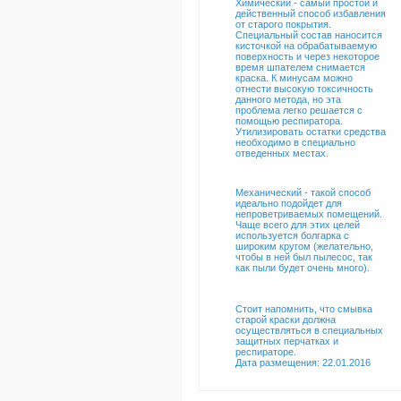
Химический - самый простой и
действенный способ избавления
от старого покрытия.
Специальный состав наносится
кисточкой на обрабатываемую
поверхность и через некоторое
время шпателем снимается
краска. К минусам можно
отнести высокую токсичность
данного метода, но эта
проблема легко решается с
помощью респиратора.
Утилизировать остатки средства
необходимо в специально
отведенных местах.
Механический - такой способ
идеально подойдет для
непроветриваемых помещений.
Чаще всего для этих целей
используется болгарка с
широким кругом (желательно,
чтобы в ней был пылесос, так
как пыли будет очень много).
Стоит напомнить, что смывка
старой краски должна
осуществляться в специальных
защитных перчатках и
респираторе.
Дата размещения: 22.01.2016