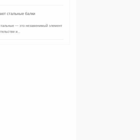
ают стальные балки
стальные — это незаменимый элемент
тельстве и...