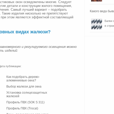
стиковых окон осведомлены многие. Следует
ругие детали и конструкции жилого помещения,
ения. Самый лучший вариант – подобрать
Какого вида быв
i. Такие изделия нисколько не препятствуют
но при этом являются эффектной составляющей
Балки 
в строи
новных видах жалюзи?
равномерного и регулируемого освещения можно
ть изделий:
Дата публикации:
Как подобрать дерево-
алюминиевые окна?
Выбор жалюзи для окна
Установка солнцезащитных
жалюзей
Профиль ПВХ (SOK S 311)
Профиль ПВХ (Trocal)