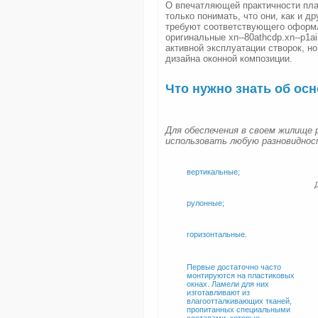
О впечатляющей практичности пла
только понимать, что они, как и д
требуют соответствующего оформл
оригинальные xn--80athcdp.xn--p1a
активной эксплуатации створок, 
дизайна оконной композиции.
Что нужно знать об ос
Для обеспечения в своем жилище 
использовать любую разновиднос
вертикальные;
рулонные;
горизонтальные.
Первые достаточно часто
монтируются на пластиковых
окнах. Ламели для них
изготавливают из
влагоотталкивающих тканей,
пропитанных специальными