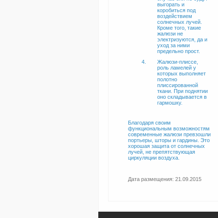
выгорать и
коробиться под
воздействием
солнечных лучей.
Кроме того, такие
жалюзи не
электризуются, да и
уход за ними
предельно прост.
Жалюзи-плиссе,
роль ламелей у
которых выполняет
полотно
плиссированной
ткани. При поднятии
оно складывается в
гармошку.
Благодаря своим
функциональным возможностям
современные жалюзи превзошли
портьеры, шторы и гардины. Это
хорошая защита от солнечных
лучей, не препятствующая
циркуляции воздуха.
Дата размещения: 21.09.2015