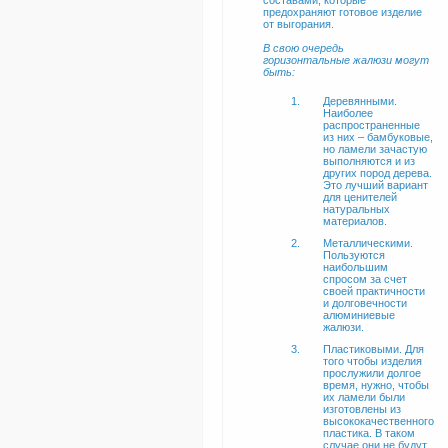
составами, которые
предохраняют готовое изделие
от выгорания.
В свою очередь
горизонтальные жалюзи могут
быть:
Деревянными.
Наиболее
распространенные
из них – бамбуковые,
но ламели зачастую
выполняются и из
других пород дерева.
Это лучший вариант
для ценителей
натуральных
материалов.
Металлическими.
Пользуются
наибольшим
спросом за счет
своей практичности
и долговечности
алюминиевые
жалюзи.
Пластиковыми. Для
того чтобы изделия
прослужили долгое
время, нужно, чтобы
их ламели были
изготовлены из
высококачественного
пластика. В таком
случае они не будут