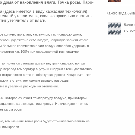
о дома от накопления влаги. Точка росы. Паро-
а (здесь имеется в виду каркасная технология)
Какого вида быв
 теплый утеплитель», сколько правильно сложить
тив утеплитель от влаги.
Балки 
в строи
е количество влаги, как внутри, так и снаружи дома.
особен удержать в себе воздух, напрямую зависит от его
м большее количество влаги воздух способен удержать в
начается как 100% при определенной температуре.
нтактирует со стенами дома и внутри и снаружи, но при
а перепад температур внутри и снаружи стены достаточно
 встречаются в стене, образуя конденсат. Конденсат – это
лажнить стену, тем самым изрядно навредив
ма и увеличив расходы на отопление.
ы», которое означает температуру воздуха, при которой
ащается в каплю воды, или «росу». Но очевидно, что чем
ет капля росы.
не, тем меньше точка росы будет отрицательно влиять на
 или кровли.