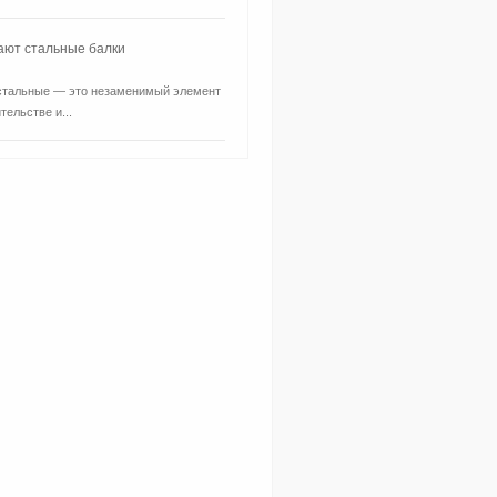
ают стальные балки
стальные — это незаменимый элемент
тельстве и...