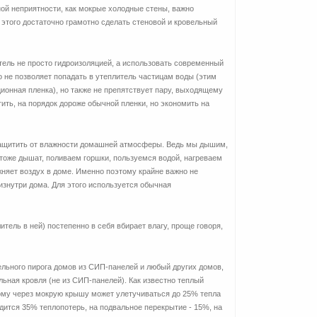
ной неприятности, как мокрые холодные стены, важно
 этого достаточно грамотно сделать стеновой и кровельный
тель не просто гидроизоляцией, а использовать современный
 не позволяет попадать в утеплитель частицам воды (этим
ионная пленка), но также не препятствует пару, выходящему
тить, на порядок дороже обычной пленки, но экономить на
защитить от влажности домашней атмосферы. Ведь мы дышим,
тоже дышат, поливаем горшки, пользуемся водой, нагреваем
жняет воздух в доме. Именно поэтому крайне важно не
изнутри дома. Для этого используется обычная
итель в ней) постепенно в себя вбирает влагу, проще говоря,
ельного пирога домов из СИП-панелей и любый других домов,
льная кровля (не из СИП-панелей). Как известно теплый
тому через мокрую крышу может улетучиваться до 25% тепла
дится 35% теплопотерь, на подвальное перекрытие - 15%, на