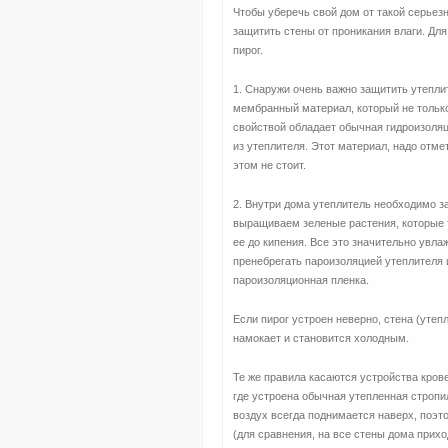
Чтобы уберечь свой дом от такой серьез
защитить стены от проникания влаги. Для
пирог.
1. Снаружи очень важно защитить утепли
мембранный материал, который не только
свойствой обладает обычная гидроизоляц
из утеплителя. Этот материал, надо отме
этом не стоит.
2. Внутри дома утеплитель необходимо 
выращиваем зеленые растения, которые 
ее до кипения. Все это значительно увла
пренебрегать пароизоляцией утеплителя 
пароизоляционная пленка.
Если пирог устроен неверно, стена (утепл
намокает и становится холодным.
Те же правила касаются устройства кров
где устроена обычная утепленная стропи
воздух всегда поднимается наверх, поэ
(для сравнения, на все стены дома прихо