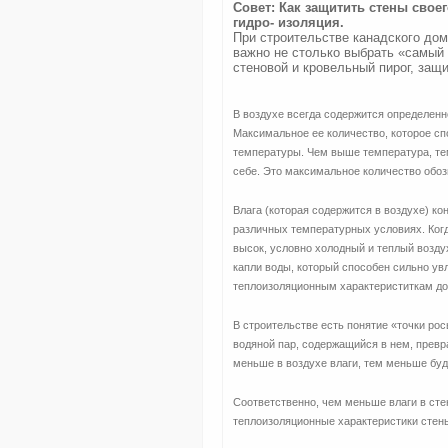
Совет: Как защитить стены своег
гидро- изоляция.
При строительстве канадского дом
важно не столько выбрать «самый
стеновой и кровельный пирог, защи
В воздухе всегда содержится определенно
Максимальное ее количество, которое сп
температуры. Чем выше температура, те
себе. Это максимальное количество обоз
Влага (которая содержится в воздухе) ко
различных температурных условиях. Когд
высок, условно холодный и теплый воздух
капли воды, который способен сильно ув
теплоизоляционным характериститкам до
В строительстве есть понятие «точки рос
водяной пар, содержащийся в нем, превр
меньше в воздухе влаги, тем меньше буд
Соответственно, чем меньше влаги в сте
теплоизоляционные характеристики стены