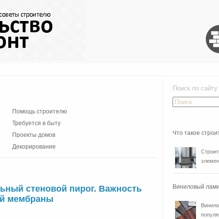
Поиск по сайту
Помощь строителю
Требуется в быту
Что такое стро
Проекты домов
Декорирование
Строит
элемен
Виниловый лами
льный стеновой пирог. Важность
ой мембраны
Винило
популя