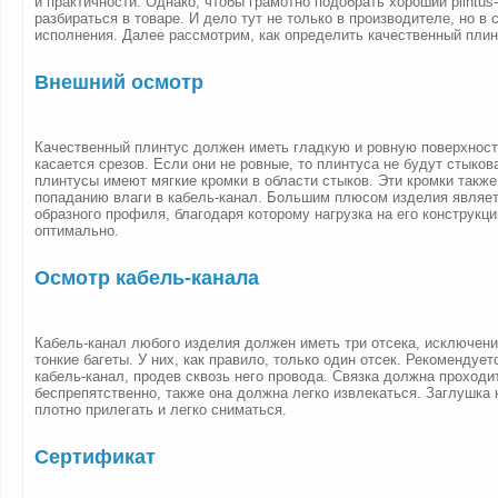
и практичности. Однако, чтобы грамотно подобрать хороший plintus
разбираться в товаре. И дело тут не только в производителе, но в
исполнения. Далее рассмотрим, как определить качественный плин
Внешний осмотр
Качественный плинтус должен иметь гладкую и ровную поверхност
касается срезов. Если они не ровные, то плинтуса не будут стыков
плинтусы имеют мягкие кромки в области стыков. Эти кромки такж
попаданию влаги в кабель-канал. Большим плюсом изделия являет
образного профиля, благодаря которому нагрузка на его конструкц
оптимально.
Осмотр кабель-канала
Кабель-канал любого изделия должен иметь три отсека, исключен
тонкие багеты. У них, как правило, только один отсек. Рекомендует
кабель-канал, продев сквозь него провода. Связка должна проходи
беспрепятственно, также она должна легко извлекаться. Заглушка
плотно прилегать и легко сниматься.
Сертификат