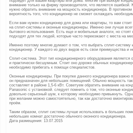
подойдет для вашей квартиры или дома. Многие при выборе конди
внимание только на фирму производителя, что является ошибкой.
нужно обратить внимание на мощность кондиционера. В противном 
вероятность того, что кондиционер не сможет охлаждать необход
Если вам нужен кондиционер для дома или квартиры, то вам стоит
на сплит-системы и оконные кондиционеры. Именно они лучше всег
бытового использования. Есть еще и мобильные аналоги, но стоят 
подходят для тех людей, которые часто переезжают с места на ме
Именно поэтому многие думают о том, что выбрать сплит-систему 
кондиционер. У каждого из двух видов есть свои преимущества и н
Сплит-система. Этот тип кондиционерного оборудования является
и практически бесшумным. Стоит оно дороже обычных кондиционер
необходимо прибегать к помощи специалистов.
Оконные кондиционеры. При покупке данного кондиционера важно п
он предназначен для небольших помещений. Обычно мощность так
составляет в районе 1,5-6 кВт. Советуем обратить внимание на ко
Panasonic с установкой. следует помнить о том, что оконные конд
довольно серьезный шум, к которому необходимо привыкнуть. Одна
при желании можно самостоятельно, так как достаточно вмонтиров
проём.
Таким образом, сплит системы лучше использовать в больших пом
небольших комнат достаточно обычного оконного кондиционера.
Дата размещения: 13.07.2015