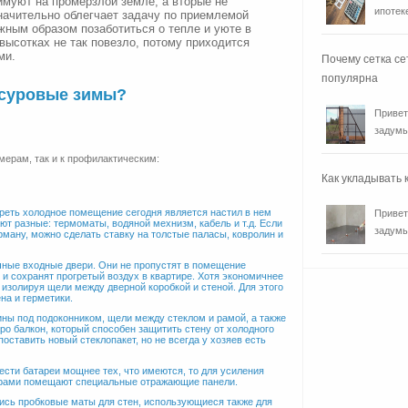
имуют на промерзлой земле, а вторые не
ипотеке
начительно облегчает задачу по приемлемой
жным образом позаботиться о тепле и уюте в
высотках не так повезло, потому приходится
ми.
Почему сетка се
популярна
 суровые зимы?
Привет
задумы
мерам, так и к профилактическим:
Как укладывать
еть холодное помещение сегодня является настил в нем
Привет
т разные: термоматы, водяной мехнизм, кабель и т.д. Если
задумы
арману, можно сделать ставку на толстые паласы, ковролин и
чные входные двери. Они не пропустят в помещение
 и сохранят прогретый воздух в квартире. Хотя экономичнее
 изолируя щели между дверной коробкой и стеной. Для этого
на и герметики.
ны под подоконником, щели между стеклом и рамой, а также
ро балкон, который способен защитить стену от холодного
поставить новый стеклопакет, но не всегда у хозяев есть
ести батареи мощнее тех, что имеются, то для усиления
рами помещают специальные отражающие панели.
лись пробковые маты для стен, использующиеся также для