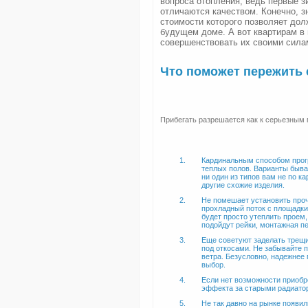
вопроса отопления, ведь первые з
отличаются качеством. Конечно, з
стоимости которого позволяет дол
будущем доме. А вот квартирам в 
совершенствовать их своими сила
Что поможет пережить
Прибегать разрешается как к серьезным 
Кардинальным способом прогр
теплых полов. Варианты бываю
ни один из типов вам не по к
другие схожие изделия.
Не помешает установить про
прохладный поток с площадки
будет просто утеплить проем,
подойдут рейки, монтажная пе
Еще советуют заделать трещи
под откосами. Не забывайте п
ветра. Безусловно, надежнее 
выбор.
Если нет возможности приобр
эффекта за старыми радиато
Не так давно на рынке появи